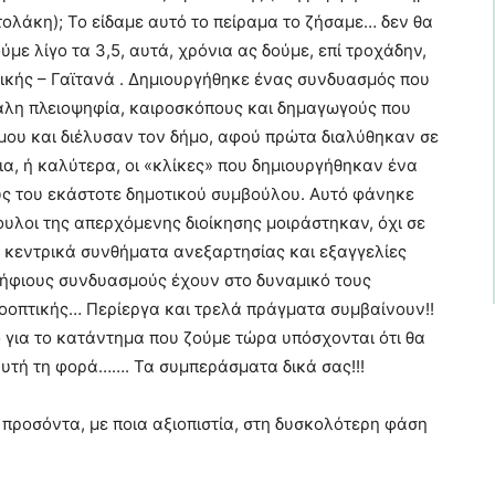
τολάκη); Το είδαμε αυτό το πείραμα το ζήσαμε… δεν θα
με λίγο τα 3,5, αυτά, χρόνια ας δούμε, επί τροχάδην,
ικής – Γαϊτανά . Δημιουργήθηκε ένας συνδυασμός που
εγάλη πλειοψηφία, καιροσκόπους και δημαγωγούς που
σμου και διέλυσαν τον δήμο, αφού πρώτα διαλύθηκαν σε
ια, ή καλύτερα, οι «κλίκες» που δημιουργήθηκαν ένα
ύς του εκάστοτε δημοτικού συμβούλου. Αυτό φάνηκε
ουλοι της απερχόμενης διοίκησης μοιράστηκαν, όχι σε
με κεντρικά συνθήματα ανεξαρτησίας και εξαγγελίες
οψήφιους συνδυασμούς έχουν στο δυναμικό τους
οοπτικής… Περίεργα και τρελά πράγματα συμβαίνουν!!
 για το κατάντημα που ζούμε τώρα υπόσχονται ότι θα
υτή τη φορά……. Τα συμπεράσματα δικά σας!!!
τι προσόντα, με ποια αξιοπιστία, στη δυσκολότερη φάση