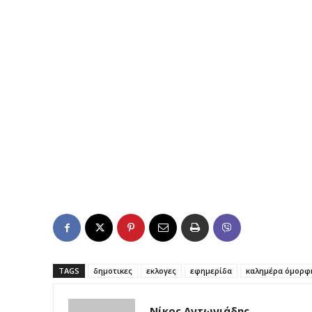
TAGS
δημοτικες
εκλογες
εφημερίδα
καλημέρα όμορφ
Νίκος Αντωνιάδης