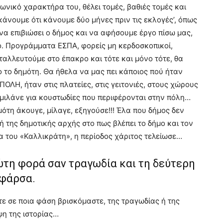
ωνικό χαρακτήρα του, θέλει τομές, βαθιές τομές και
‘κάνουμε ότι κάνουμε δύο μήνες πριν τις εκλογές’, όπως
να επιβιώσει ο δήμος και να αφήσουμε έργο πίσω μας,
. Προγράμματα ΕΣΠΑ, φορείς μη κερδοσκοπικοί,
ταλλευτούμε στο έπακρο και τότε και μόνο τότε, θα
 το δημότη. Θα ήθελα να μας πει κάποιος πού ήταν
ΛΗ, ήταν στις πλατείες, στις γειτονιές, στους χώρους
α μιλάνε για κουστωδίες που περιφέρονται στην πόλη…
τη άκουγε, μίλαγε, εξηγούσε!!! Έλα που δήμος δεν
κή της δημοτικής αρχής στο πως βλέπει το δήμο και τον
πα του «Καλλικράτη», η περίοδος χάριτος τελείωσε…
ώτη φορά σαν τραγωδία και τη δεύτερη
 φάρσα.
ε σε ποια φάση βρισκόμαστε, της τραγωδίας ή της
ψη της ιστορίας…