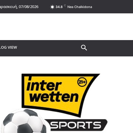
C
ρασκευή, 07/08/2026
34.8
Nea Chalkidona
LOG VIEW