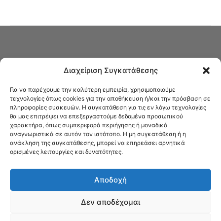
Διαχείριση Συγκατάθεσης
Για να παρέχουμε την καλύτερη εμπειρία, χρησιμοποιούμε
τεχνολογίες όπως cookies για την αποθήκευση ή/και την πρόσβαση σε
πληροφορίες συσκευών. Η συγκατάθεση για τις εν λόγω τεχνολογίες
Στο Καφενείο θα βρείτε όλες τις ειδήσεις που αφορούν την Νέα
θα μας επιτρέψει να επεξεργαστούμε δεδομένα προσωπικού
Φιλαδέλφεια και τη Νέα Χαλκηδόνα, καυτή αρθρογραφία, καθώς και
χαρακτήρα, όπως συμπεριφορά περιήγησης ή μοναδικά
όλα τα νέα που σας αφορούν.
αναγνωριστικά σε αυτόν τον ιστότοπο. Η μη συγκατάθεση ή η
ανάκληση της συγκατάθεσης, μπορεί να επηρεάσει αρνητικά
ορισμένες λειτουργίες και δυνατότητες.
Αποδοχή
Δεν αποδέχομαι