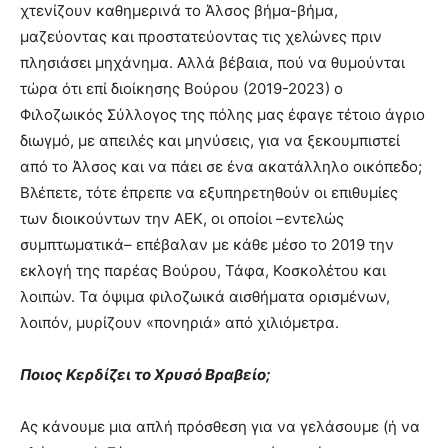
χτενίζουν καθημερινά το Άλσος βήμα-βήμα,
μαζεύοντας και προστατεύοντας τις χελώνες πριν
πλησιάσει μηχάνημα. ​Αλλά βέβαια, πού να θυμούνται
τώρα ότι επί διοίκησης Βούρου (2019-2023) ο
Φιλοζωικός Σύλλογος της πόλης μας έφαγε τέτοιο άγριο
διωγμό, με απειλές και μηνύσεις, για να ξεκουμπιστεί
από το Άλσος και να πάει σε ένα ακατάλληλο οικόπεδο;
Βλέπετε, τότε έπρεπε να εξυπηρετηθούν οι επιθυμίες
των διοικούντων την ΑΕΚ, οι οποίοι –εντελώς
συμπτωματικά– επέβαλαν με κάθε μέσο το 2019 την
εκλογή της παρέας Βούρου, Τάφα, Κοσκολέτου και
λοιπών. ​Τα όψιμα φιλοζωικά αισθήματα ορισμένων,
λοιπόν, μυρίζουν «πονηριά» από χιλιόμετρα. ​
Ποιος Κερδίζει το Χρυσό Βραβείο;
​Ας κάνουμε μια απλή πρόσθεση για να γελάσουμε (ή να