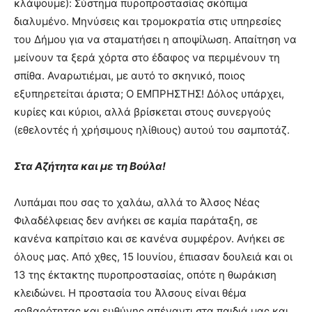
κλάψουμε): ​Σύστημα πυροπροστασίας σκόπιμα
διαλυμένο. ​Μηνύσεις και τρομοκρατία στις υπηρεσίες
του Δήμου για να σταματήσει η αποψίλωση. ​Απαίτηση να
μείνουν τα ξερά χόρτα στο έδαφος να περιμένουν τη
σπίθα. ​Αναρωτιέμαι, με αυτό το σκηνικό, ποιος
εξυπηρετείται άριστα; Ο ΕΜΠΡΗΣΤΗΣ! Δόλος υπάρχει,
κυρίες και κύριοι, αλλά βρίσκεται στους συνεργούς
(εθελοντές ή χρήσιμους ηλίθιους) αυτού του σαμποτάζ. ​
Στα Αζήτητα και με τη Βούλα!
​
Λυπάμαι που σας το χαλάω, αλλά το Άλσος Νέας
Φιλαδέλφειας δεν ανήκει σε καμία παράταξη, σε
κανένα καπρίτσιο και σε κανένα συμφέρον. Ανήκει σε
όλους μας. Από χθες, 15 Ιουνίου, έπιασαν δουλειά και οι
13 της έκτακτης πυροπροστασίας, οπότε η θωράκιση
κλειδώνει. ​Η προστασία του Άλσους είναι θέμα
σοβαρότητας και ευθύνης απέναντι στα παιδιά μας και