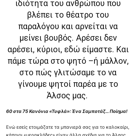
ιδιότητα του ανθρώπου που
βλέπει το θέατρο του
παραλόγου και αρνείται να
μείνει βουβός. Αρέσει δεν
αρέσει, κύριοι, εδώ είμαστε. ​Και
πάμε τώρα στο ψητό –ή μάλλον,
στο πώς γλιτώσαμε το να
γίνουμε ψητοί παρέα με το
Άλσος μας. ​
60 στα 75 Κανόνια «Τυφλά»: Ένα Σαμποτάζ… Ποίημα!
​Ενώ εσείς ετοιμάζατε τα μπανιερά σας για το καλοκαίρι,
κάποιοι «μερακλήδες» είχαν άλλα σχέδια για το Άλσος