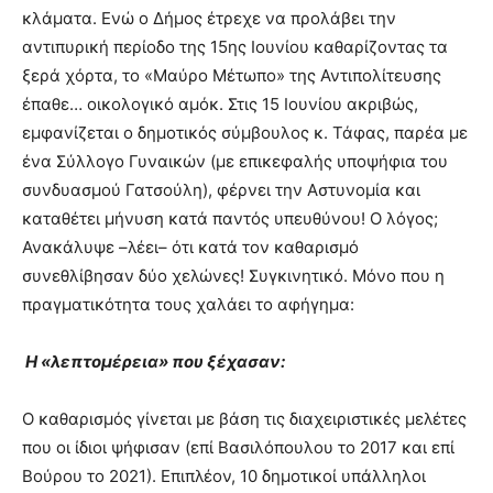
κλάματα. Ενώ ο Δήμος έτρεχε να προλάβει την
αντιπυρική περίοδο της 15ης Ιουνίου καθαρίζοντας τα
ξερά χόρτα, το «Μαύρο Μέτωπο» της Αντιπολίτευσης
έπαθε… οικολογικό αμόκ. ​Στις 15 Ιουνίου ακριβώς,
εμφανίζεται ο δημοτικός σύμβουλος κ. Τάφας, παρέα με
ένα Σύλλογο Γυναικών (με επικεφαλής υποψήφια του
συνδυασμού Γατσούλη), φέρνει την Αστυνομία και
καταθέτει μήνυση κατά παντός υπευθύνου! Ο λόγος;
Ανακάλυψε –λέει– ότι κατά τον καθαρισμό
συνεθλίβησαν δύο χελώνες! ​Συγκινητικό. Μόνο που η
πραγματικότητα τους χαλάει το αφήγημα:
​ Η «λεπτομέρεια» που ξέχασαν:
Ο καθαρισμός γίνεται με βάση τις διαχειριστικές μελέτες
που οι ίδιοι ψήφισαν (επί Βασιλόπουλου το 2017 και επί
Βούρου το 2021). Επιπλέον, 10 δημοτικοί υπάλληλοι