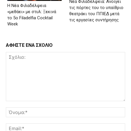
Νέα Φιλαδέλφεια: Ανοίγει
Η Νέα Φιλαδέλφεια
τις πόρτες του το υπαίθριο
«μεθάει» με στυλ: Ξεκινά
θεατράκι του ΠΠΙΕΔ μετά
το 5ο Filadelfia Cocktail
τις εργασίες συντήρησης
Week
ΑΦΗΣΤΕ ΕΝΑ ΣΧΟΛΙΟ
Σχόλιο:
Όν
Ema