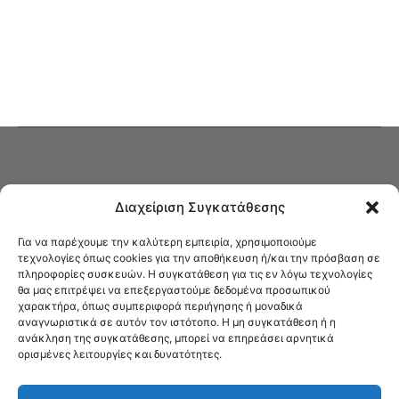
Διαχείριση Συγκατάθεσης
Για να παρέχουμε την καλύτερη εμπειρία, χρησιμοποιούμε
τεχνολογίες όπως cookies για την αποθήκευση ή/και την πρόσβαση σε
πληροφορίες συσκευών. Η συγκατάθεση για τις εν λόγω τεχνολογίες
Στο Καφενείο θα βρείτε όλες τις ειδήσεις που αφορούν την Νέα
θα μας επιτρέψει να επεξεργαστούμε δεδομένα προσωπικού
Φιλαδέλφεια και τη Νέα Χαλκηδόνα, καυτή αρθρογραφία, καθώς και
χαρακτήρα, όπως συμπεριφορά περιήγησης ή μοναδικά
όλα τα νέα που σας αφορούν.
αναγνωριστικά σε αυτόν τον ιστότοπο. Η μη συγκατάθεση ή η
ανάκληση της συγκατάθεσης, μπορεί να επηρεάσει αρνητικά
ορισμένες λειτουργίες και δυνατότητες.