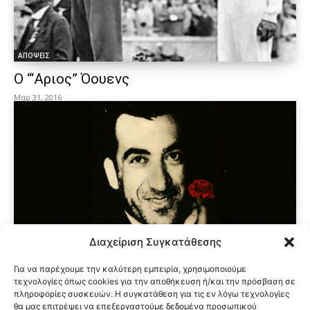
ΑΠΟΨΕΙΣ
O “‘Αριος” Όουενς
Μαρ 31, 2016
ΑΠΟΨΕΙΣ
Διαχείριση Συγκατάθεσης
Ο άθρωπος με το γαρύφαλλο
Για να παρέχουμε την καλύτερη εμπειρία, χρησιμοποιούμε
Μαρ 30, 2016
τεχνολογίες όπως cookies για την αποθήκευση ή/και την πρόσβαση σε
πληροφορίες συσκευών. Η συγκατάθεση για τις εν λόγω τεχνολογίες
θα μας επιτρέψει να επεξεργαστούμε δεδομένα προσωπικού