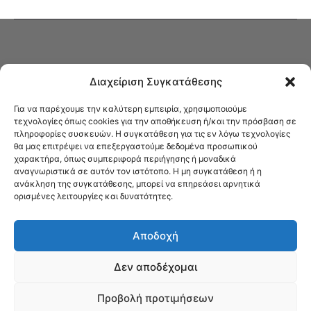
Διαχείριση Συγκατάθεσης
Για να παρέχουμε την καλύτερη εμπειρία, χρησιμοποιούμε
τεχνολογίες όπως cookies για την αποθήκευση ή/και την πρόσβαση σε
πληροφορίες συσκευών. Η συγκατάθεση για τις εν λόγω τεχνολογίες
Στο Καφενείο θα βρείτε όλες τις ειδήσεις που αφορούν την Νέα
θα μας επιτρέψει να επεξεργαστούμε δεδομένα προσωπικού
Φιλαδέλφεια και τη Νέα Χαλκηδόνα, καυτή αρθρογραφία, καθώς και
χαρακτήρα, όπως συμπεριφορά περιήγησης ή μοναδικά
όλα τα νέα που σας αφορούν.
αναγνωριστικά σε αυτόν τον ιστότοπο. Η μη συγκατάθεση ή η
ανάκληση της συγκατάθεσης, μπορεί να επηρεάσει αρνητικά
ορισμένες λειτουργίες και δυνατότητες.
Αποδοχή
Δεν αποδέχομαι
Προβολή προτιμήσεων