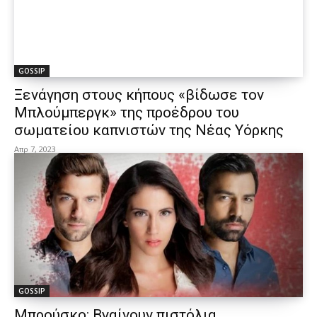
GOSSIP
Ξενάγηση στους κήπους «βίδωσε τον
Μπλούμπεργκ» της προέδρου του
σωματείου καπνιστών της Νέας Υόρκης
Απρ 7, 2023
GOSSIP
Μπρούσκο: Βγαίνουν πιστόλια…