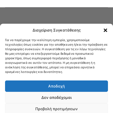
Διαχείριση Συγκατάθεσης
Για να παρέχουμε την καλύτερη εμπειρία, χρησιμοποιούμε
τεχνολογίες όπως cookies για την αποθήκευση ή/και την πρόσβαση σε
πληροφορίες συσκευών. Η συγκατάθεση για τις εν λόγω τεχνολογίες
Στο Καφενείο θα βρείτε όλες τις ειδήσεις που αφορούν την Νέα
θα μας επιτρέψει να επεξεργαστούμε δεδομένα προσωπικού
Φιλαδέλφεια και τη Νέα Χαλκηδόνα, καυτή αρθρογραφία, καθώς και
χαρακτήρα, όπως συμπεριφορά περιήγησης ή μοναδικά
όλα τα νέα που σας αφορούν.
αναγνωριστικά σε αυτόν τον ιστότοπο. Η μη συγκατάθεση ή η
ανάκληση της συγκατάθεσης, μπορεί να επηρεάσει αρνητικά
ορισμένες λειτουργίες και δυνατότητες.
Αποδοχή
Δεν αποδέχομαι
Προβολή προτιμήσεων