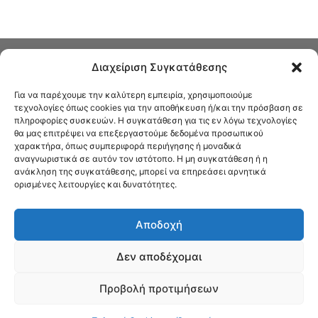
Διαχείριση Συγκατάθεσης
Για να παρέχουμε την καλύτερη εμπειρία, χρησιμοποιούμε
τεχνολογίες όπως cookies για την αποθήκευση ή/και την πρόσβαση σε
πληροφορίες συσκευών. Η συγκατάθεση για τις εν λόγω τεχνολογίες
Στο Καφενείο θα βρείτε όλες τις ειδήσεις που αφορούν την Νέα
θα μας επιτρέψει να επεξεργαστούμε δεδομένα προσωπικού
Φιλαδέλφεια και τη Νέα Χαλκηδόνα, καυτή αρθρογραφία, καθώς και
χαρακτήρα, όπως συμπεριφορά περιήγησης ή μοναδικά
όλα τα νέα που σας αφορούν.
αναγνωριστικά σε αυτόν τον ιστότοπο. Η μη συγκατάθεση ή η
ανάκληση της συγκατάθεσης, μπορεί να επηρεάσει αρνητικά
ορισμένες λειτουργίες και δυνατότητες.
Αποδοχή
Δεν αποδέχομαι
Προβολή προτιμήσεων
© Το Καφενείο 2022 | Designed by Νίκος Αντωνιάδης
Όροι χρήσης