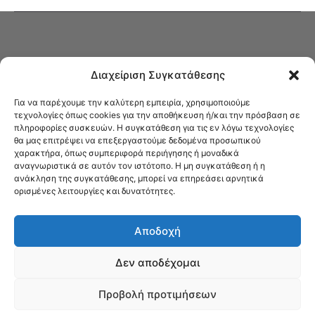
Διαχείριση Συγκατάθεσης
Για να παρέχουμε την καλύτερη εμπειρία, χρησιμοποιούμε
τεχνολογίες όπως cookies για την αποθήκευση ή/και την πρόσβαση σε
πληροφορίες συσκευών. Η συγκατάθεση για τις εν λόγω τεχνολογίες
Στο Καφενείο θα βρείτε όλες τις ειδήσεις που αφορούν την Νέα
θα μας επιτρέψει να επεξεργαστούμε δεδομένα προσωπικού
Φιλαδέλφεια και τη Νέα Χαλκηδόνα, καυτή αρθρογραφία, καθώς και
χαρακτήρα, όπως συμπεριφορά περιήγησης ή μοναδικά
όλα τα νέα που σας αφορούν.
αναγνωριστικά σε αυτόν τον ιστότοπο. Η μη συγκατάθεση ή η
ανάκληση της συγκατάθεσης, μπορεί να επηρεάσει αρνητικά
ορισμένες λειτουργίες και δυνατότητες.
Αποδοχή
Δεν αποδέχομαι
Προβολή προτιμήσεων
© Το Καφενείο 2023 | Designed by Νίκος Αντωνιάδης