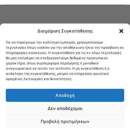
Διαχείριση Συγκατάθεσης
Για να παρέχουμε την καλύτερη εμπειρία, χρησιμοποιούμε
τεχνολογίες όπως cookies για την αποθήκευση ή/και την πρόσβαση σε
πληροφορίες συσκευών. Η συγκατάθεση για τις εν λόγω τεχνολογίες
Στο Καφενείο θα βρείτε όλες τις ειδήσεις που αφορούν την Νέα
θα μας επιτρέψει να επεξεργαστούμε δεδομένα προσωπικού
Φιλαδέλφεια και τη Νέα Χαλκηδόνα, καυτή αρθρογραφία, καθώς και
χαρακτήρα, όπως συμπεριφορά περιήγησης ή μοναδικά
όλα τα νέα που σας αφορούν.
αναγνωριστικά σε αυτόν τον ιστότοπο. Η μη συγκατάθεση ή η
ανάκληση της συγκατάθεσης, μπορεί να επηρεάσει αρνητικά
ορισμένες λειτουργίες και δυνατότητες.
Αποδοχή
Δεν αποδέχομαι
Προβολή προτιμήσεων
© Το Καφενείο 2023 | Designed by Νίκος Αντωνιάδης