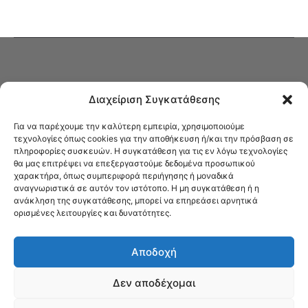
Διαχείριση Συγκατάθεσης
Για να παρέχουμε την καλύτερη εμπειρία, χρησιμοποιούμε
τεχνολογίες όπως cookies για την αποθήκευση ή/και την πρόσβαση σε
πληροφορίες συσκευών. Η συγκατάθεση για τις εν λόγω τεχνολογίες
Στο Καφενείο θα βρείτε όλες τις ειδήσεις που αφορούν την Νέα
θα μας επιτρέψει να επεξεργαστούμε δεδομένα προσωπικού
Φιλαδέλφεια και τη Νέα Χαλκηδόνα, καυτή αρθρογραφία, καθώς και
χαρακτήρα, όπως συμπεριφορά περιήγησης ή μοναδικά
όλα τα νέα που σας αφορούν.
αναγνωριστικά σε αυτόν τον ιστότοπο. Η μη συγκατάθεση ή η
ανάκληση της συγκατάθεσης, μπορεί να επηρεάσει αρνητικά
ορισμένες λειτουργίες και δυνατότητες.
Αποδοχή
Δεν αποδέχομαι