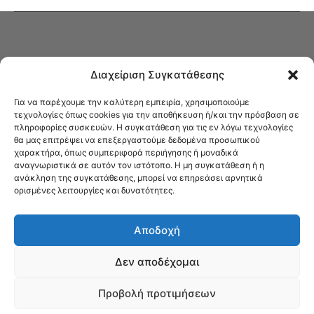
Διαχείριση Συγκατάθεσης
Για να παρέχουμε την καλύτερη εμπειρία, χρησιμοποιούμε
τεχνολογίες όπως cookies για την αποθήκευση ή/και την πρόσβαση σε
πληροφορίες συσκευών. Η συγκατάθεση για τις εν λόγω τεχνολογίες
Στο Καφενείο θα βρείτε όλες τις ειδήσεις που αφορούν την Νέα
θα μας επιτρέψει να επεξεργαστούμε δεδομένα προσωπικού
Φιλαδέλφεια και τη Νέα Χαλκηδόνα, καυτή αρθρογραφία, καθώς και
χαρακτήρα, όπως συμπεριφορά περιήγησης ή μοναδικά
όλα τα νέα που σας αφορούν.
αναγνωριστικά σε αυτόν τον ιστότοπο. Η μη συγκατάθεση ή η
ανάκληση της συγκατάθεσης, μπορεί να επηρεάσει αρνητικά
ορισμένες λειτουργίες και δυνατότητες.
Αποδοχή
Δεν αποδέχομαι
Προβολή προτιμήσεων
© Το Καφενείο 2023 | Designed by Νίκος Αντωνιάδης