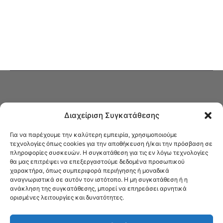
Διαχείριση Συγκατάθεσης
Για να παρέχουμε την καλύτερη εμπειρία, χρησιμοποιούμε
τεχνολογίες όπως cookies για την αποθήκευση ή/και την πρόσβαση σε
πληροφορίες συσκευών. Η συγκατάθεση για τις εν λόγω τεχνολογίες
Στο Καφενείο θα βρείτε όλες τις ειδήσεις που αφορούν την Νέα
θα μας επιτρέψει να επεξεργαστούμε δεδομένα προσωπικού
Φιλαδέλφεια και τη Νέα Χαλκηδόνα, καυτή αρθρογραφία, καθώς και
χαρακτήρα, όπως συμπεριφορά περιήγησης ή μοναδικά
όλα τα νέα που σας αφορούν.
αναγνωριστικά σε αυτόν τον ιστότοπο. Η μη συγκατάθεση ή η
ανάκληση της συγκατάθεσης, μπορεί να επηρεάσει αρνητικά
ορισμένες λειτουργίες και δυνατότητες.