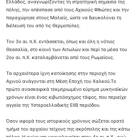
Ελλάδος, αναγνωρίζοντας τη στρατηγική σημασία της
πόλης, την απέσπασε από τους Αχαιούς Φθιώτες και την
παραχώρησε στους Μαλιείς, ώστε να διευκολύνει τη
διέλευσή του από τις Θερμοπύλες.
Τον 3ο αι. π.Χ. εντάσσεται, όπως και όλη η νότιος
Θεσσαλία, στο κοινό των Αιτωλών και περί τα μέσα του
2ου αι. π.Χ. καταλαμβάνεται από τους Ρωμαίους.
Τα αρχαιότερα ίχνη κατοίκησης στην περιοχή του
Αχινού ανάγονται στη Μέση Εποχή του Χαλκού.Το
πρώτο ανασκαφικά τεκμηριωμένο εύρημα μυκηναϊκών
χρόνων είναι ένας κιβωτιόσχημος τάφος, που περιείχε
αγγεία της Υστεροελλαδικής ΕΙΙΒ περιόδου.
Όσον αφορά τους ιστορικούς χρόνους σώζεται ορατό
τμήμα του αρχαίου τείχους της ακρόπολης και της κάτω
πόλης. Η οχύρωση χρονολογείται στον 4ο αι. π.Χ., ενώ