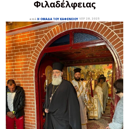
Φιλαδέλφειας
ΑΠΡ 28, 2025
από
Η ΟΜΆΔΑ ΤΟΥ ΚΑΦΕΝΕΊΟΥ