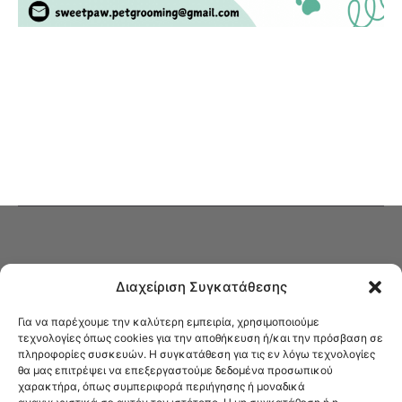
Διαχείριση Συγκατάθεσης
Για να παρέχουμε την καλύτερη εμπειρία, χρησιμοποιούμε
τεχνολογίες όπως cookies για την αποθήκευση ή/και την πρόσβαση σε
πληροφορίες συσκευών. Η συγκατάθεση για τις εν λόγω τεχνολογίες
Στο Καφενείο θα βρείτε όλες τις ειδήσεις που αφορούν την Νέα
θα μας επιτρέψει να επεξεργαστούμε δεδομένα προσωπικού
Φιλαδέλφεια και τη Νέα Χαλκηδόνα, καυτή αρθρογραφία, καθώς και
χαρακτήρα, όπως συμπεριφορά περιήγησης ή μοναδικά
όλα τα νέα που σας αφορούν.