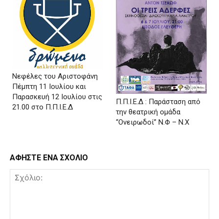
Νεφέλες του Αριστοφάνη
Πέμπτη 11 Ιουλίου και
Παρασκευή 12 Ιουλίου στις
Π.Π.Ι.Ε.Δ : Παράσταση από
21.00 στο Π.Π.Ι.Ε.Δ
την θεατρική ομάδα
“Ονειρωδοί” Ν.Φ – Ν.Χ
ΑΦΗΣΤΕ ΕΝΑ ΣΧΟΛΙΟ