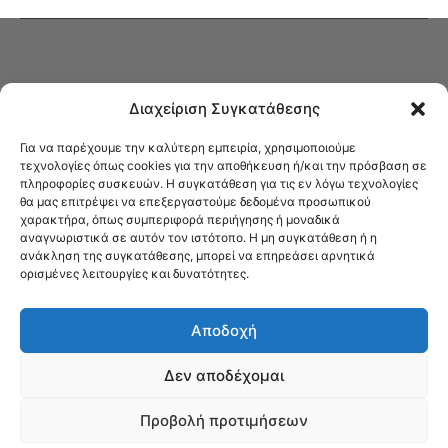
Διαχείριση Συγκατάθεσης
Για να παρέχουμε την καλύτερη εμπειρία, χρησιμοποιούμε
τεχνολογίες όπως cookies για την αποθήκευση ή/και την πρόσβαση σε
πληροφορίες συσκευών. Η συγκατάθεση για τις εν λόγω τεχνολογίες
Στο Καφενείο θα βρείτε όλες τις ειδήσεις που αφορούν την Νέα
θα μας επιτρέψει να επεξεργαστούμε δεδομένα προσωπικού
Φιλαδέλφεια και τη Νέα Χαλκηδόνα, καυτή αρθρογραφία, καθώς και
χαρακτήρα, όπως συμπεριφορά περιήγησης ή μοναδικά
όλα τα νέα που σας αφορούν.
αναγνωριστικά σε αυτόν τον ιστότοπο. Η μη συγκατάθεση ή η
ανάκληση της συγκατάθεσης, μπορεί να επηρεάσει αρνητικά
ορισμένες λειτουργίες και δυνατότητες.
Αποδοχή
Δεν αποδέχομαι
Προβολή προτιμήσεων
© Το Καφενείο 2023 | Designed by Νίκος Αντωνιάδης