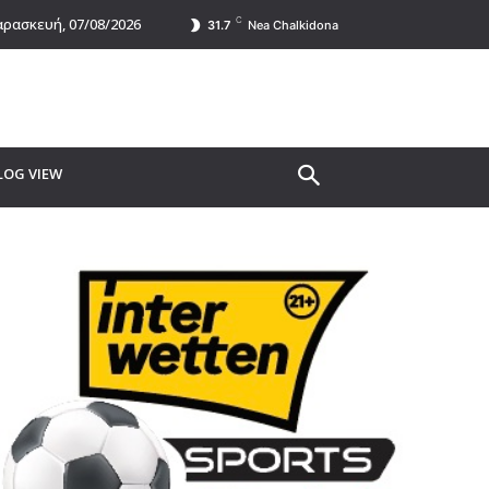
C
ρασκευή, 07/08/2026
31.7
Nea Chalkidona
LOG VIEW