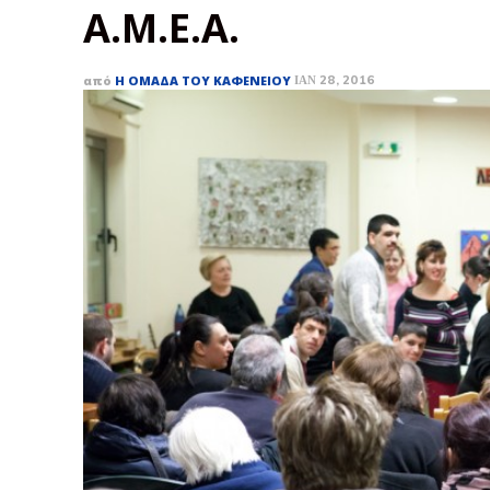
Α.Μ.Ε.Α.
από
Η ΟΜΆΔΑ ΤΟΥ ΚΑΦΕΝΕΊΟΥ
ΙΑΝ 28, 2016