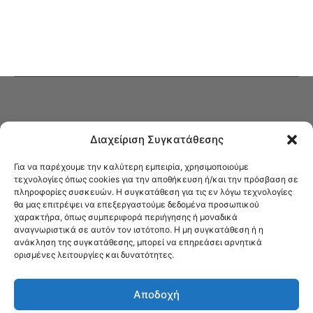
Διαχείριση Συγκατάθεσης
Για να παρέχουμε την καλύτερη εμπειρία, χρησιμοποιούμε
τεχνολογίες όπως cookies για την αποθήκευση ή/και την πρόσβαση σε
πληροφορίες συσκευών. Η συγκατάθεση για τις εν λόγω τεχνολογίες
Στο Καφενείο θα βρείτε όλες τις ειδήσεις που αφορούν την Νέα
θα μας επιτρέψει να επεξεργαστούμε δεδομένα προσωπικού
Φιλαδέλφεια και τη Νέα Χαλκηδόνα, καυτή αρθρογραφία, καθώς και
χαρακτήρα, όπως συμπεριφορά περιήγησης ή μοναδικά
όλα τα νέα που σας αφορούν.
αναγνωριστικά σε αυτόν τον ιστότοπο. Η μη συγκατάθεση ή η
ανάκληση της συγκατάθεσης, μπορεί να επηρεάσει αρνητικά
ορισμένες λειτουργίες και δυνατότητες.
Αποδοχή