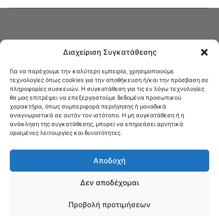
Διαχείριση Συγκατάθεσης
Για να παρέχουμε την καλύτερη εμπειρία, χρησιμοποιούμε
τεχνολογίες όπως cookies για την αποθήκευση ή/και την πρόσβαση σε
πληροφορίες συσκευών. Η συγκατάθεση για τις εν λόγω τεχνολογίες
Στο Καφενείο θα βρείτε όλες τις ειδήσεις που αφορούν την Νέα
θα μας επιτρέψει να επεξεργαστούμε δεδομένα προσωπικού
Φιλαδέλφεια και τη Νέα Χαλκηδόνα, καυτή αρθρογραφία, καθώς και
χαρακτήρα, όπως συμπεριφορά περιήγησης ή μοναδικά
όλα τα νέα που σας αφορούν.
αναγνωριστικά σε αυτόν τον ιστότοπο. Η μη συγκατάθεση ή η
ανάκληση της συγκατάθεσης, μπορεί να επηρεάσει αρνητικά
ορισμένες λειτουργίες και δυνατότητες.
Αποδοχή
Δεν αποδέχομαι
Προβολή προτιμήσεων
© Το Καφενείο 2023 | Designed by Νίκος Αντωνιάδης