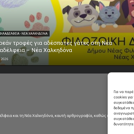
ΦΙΛΑΔΕΛΦΕΙΑ - ΝΕΑ ΧΑΛΚΗΔΟΝΑ
εάν τροφές για αδέσποτες γάτες στη Νέα
αδέλφεια – Νέα Χαλκηδόνα
 2026
Για να παρ
cookies γι
συγκατάθεσ
δεδομένα π
αναγνωριστ
δέλφεια και τη Νέα Χαλκηδόνα, καυτή αρθρογραφία, καθώς και όλα τα νέ
συγκατάθεσ
δυνατότητε