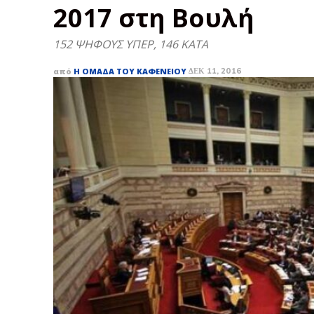
2017 στη Βουλή
152 ΨΗΦΟΥΣ ΥΠΕΡ, 146 ΚΑΤΑ
από
Η ΟΜΆΔΑ ΤΟΥ ΚΑΦΕΝΕΊΟΥ
ΔΕΚ 11, 2016