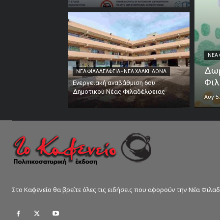
ΝΕΑ 
Δωρ
ΝΕΑ ΦΙΛΑΔΕΛΦΕΙΑ - ΝΕΑ ΧΑΛΚΗΔΟΝΑ
Φιλ
Ενεργειακή αναβάθμιση 6ου
Δημοτικού Νέας Φιλαδέλφειας
Αυγ 5,
Στο Καφενείο θα βρείτε όλες τις ειδήσεις που αφορούν την Νέα Φιλα