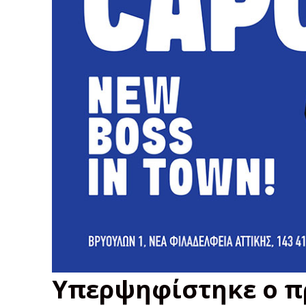
Υπερψηφίστηκε ο π