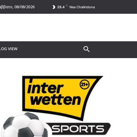
C
ββατο, 08/08/2026
28.4
Nea Chalkidona
LOG VIEW