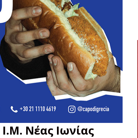
Ι.Μ. Νέας Ιωνίας