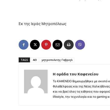
Εκ της Ιεράς Μητροπόλεως
TAGS
ΑΕΙ
μητροπολιτης Γαβριηλ
Η ομάδα του Καφενείου
Το ΚΑΦΕΝΕΙΟ δημιουργήθηκε με σκοπό κ
Φιλαδέλφειας και της Νέας Χαλκηδόνας,
και να βρεί όλες τις ειδήσεις που αφορο
lifestyle, την τεχνολογία και το gaming