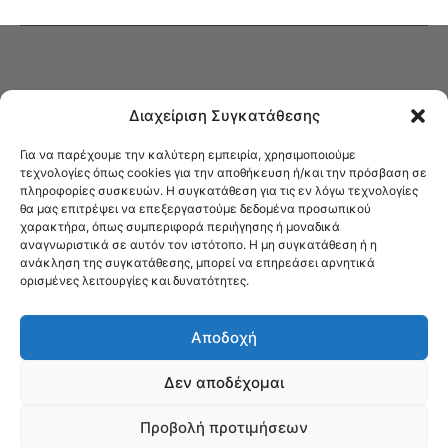
Διαχείριση Συγκατάθεσης
Για να παρέχουμε την καλύτερη εμπειρία, χρησιμοποιούμε
τεχνολογίες όπως cookies για την αποθήκευση ή/και την πρόσβαση σε
πληροφορίες συσκευών. Η συγκατάθεση για τις εν λόγω τεχνολογίες
Στο Καφενείο θα βρείτε όλες τις ειδήσεις που αφορούν την Νέα
θα μας επιτρέψει να επεξεργαστούμε δεδομένα προσωπικού
Φιλαδέλφεια και τη Νέα Χαλκηδόνα, καυτή αρθρογραφία, καθώς και
χαρακτήρα, όπως συμπεριφορά περιήγησης ή μοναδικά
όλα τα νέα που σας αφορούν.
αναγνωριστικά σε αυτόν τον ιστότοπο. Η μη συγκατάθεση ή η
ανάκληση της συγκατάθεσης, μπορεί να επηρεάσει αρνητικά
ορισμένες λειτουργίες και δυνατότητες.
Αποδοχή
Δεν αποδέχομαι
Προβολή προτιμήσεων
© Το Καφενείο 2023 | Designed by Νίκος Αντωνιάδης