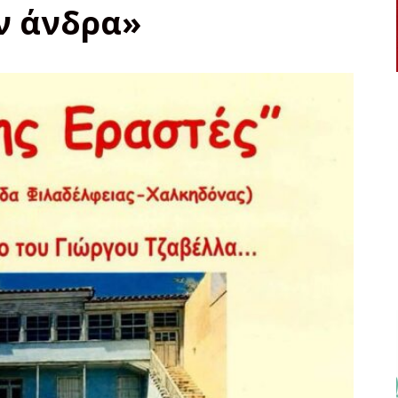
ν άνδρα»