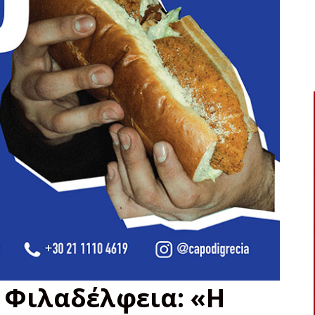
 Φιλαδέλφεια: «Η