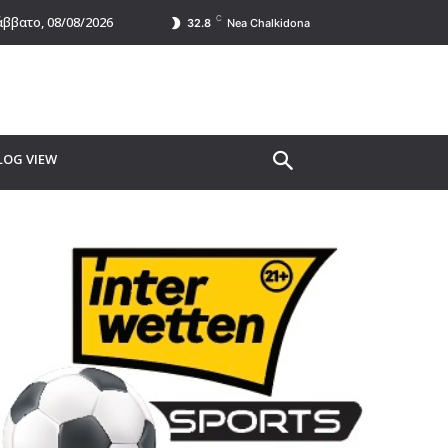
C
ββατο, 08/08/2026
32.8
Nea Chalkidona
LOG VIEW