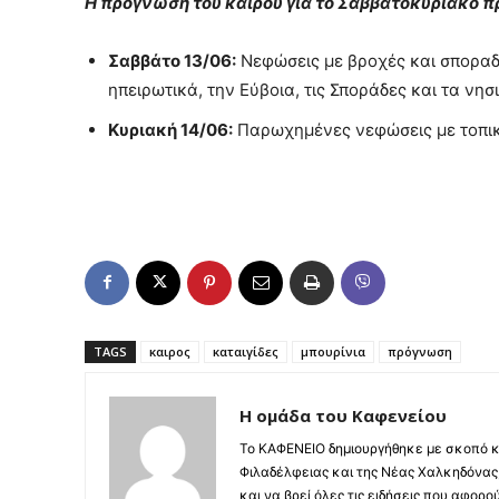
Η πρόγνωση του καιρού για το Σαββατοκύριακο π
Σαββάτο 13/06:
Νεφώσεις με βροχές και σποραδι
ηπειρωτικά, την Εύβοια, τις Σποράδες και τα νησ
Κυριακή 14/06:
Παρωχημένες νεφώσεις με τοπικ
TAGS
καιρος
καταιγίδες
μπουρίνια
πρόγνωση
Η ομάδα του Καφενείου
Το ΚΑΦΕΝΕΙΟ δημιουργήθηκε με σκοπό κ
Φιλαδέλφειας και της Νέας Χαλκηδόνας,
και να βρεί όλες τις ειδήσεις που αφορο