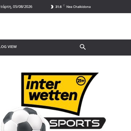
C
τάρτη, 05/08/2026
31.6
Nea Chalkidona
LOG VIEW