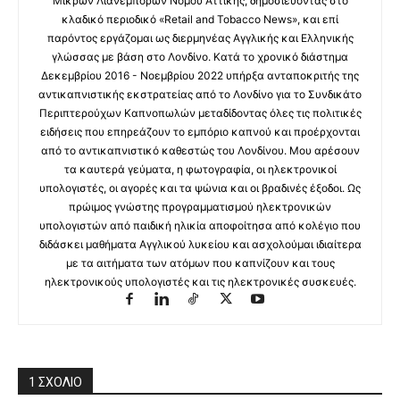
Μικρών Λιανεμπόρων Νομού Αττικής, δημοσιεύοντας στο
κλαδικό περιοδικό «Retail and Tobacco News», και επί
παρόντος εργάζομαι ως διερμηνέας Αγγλικής και Ελληνικής
γλώσσας με βάση στο Λονδίνο. Κατά το χρονικό διάστημα
Δεκεμβρίου 2016 - Νοεμβρίου 2022 υπήρξα ανταποκριτής της
αντικαπνιστικής εκστρατείας από το Λονδίνο για το Συνδικάτο
Περιπτερούχων Καπνοπωλών μεταδίδοντας όλες τις πολιτικές
ειδήσεις που επηρεάζουν το εμπόριο καπνού και προέρχονται
από το αντικαπνιστικό καθεστώς του Λονδίνου. Μου αρέσουν
τα καυτερά γεύματα, η φωτογραφία, οι ηλεκτρονικοί
υπολογιστές, οι αγορές και τα ψώνια και οι βραδινές έξοδοι. Ως
πρώιμος γνώστης προγραμματισμού ηλεκτρονικών
υπολογιστών από παιδική ηλικία αποφοίτησα από κολέγιο που
διδάσκει μαθήματα Αγγλικού λυκείου και ασχολούμαι ιδιαίτερα
με τα αιτήματα των ατόμων που καπνίζουν και τους
ηλεκτρονικούς υπολογιστές και τις ηλεκτρονικές συσκευές.
1 ΣΧΟΛΙΟ