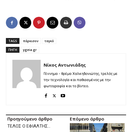
TAGS
πάρκισον
ταγκό
ΠΗΓΉ
ygeia.gr
Νίκος Αντωνιάδης
Γέννημα - θρέμα Χαλκηδονιώτης, τρελός με
την τεχνολογία και παθιασμένος με την
φωτογραφία και το βίντεο.
Προηγούμενο άρθρο
Επόμενο άρθρο
ΤΕΛΟΣ Ο ΕΦΙΑΛΤΗΣ…