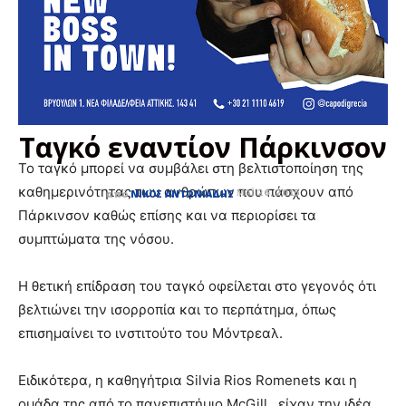
Ταγκό εναντίον Πάρκινσον
Το ταγκό μπορεί να συμβάλει στη βελτιστοποίηση της
καθημερινότητας των ανθρώπων που πάσχουν από
ΜΆΙ 26, 2015
από
ΝΊΚΟΣ ΑΝΤΩΝΙΆΔΗΣ
Πάρκινσον καθώς επίσης και να περιορίσει τα
συμπτώματα της νόσου.
Η θετική επίδραση του ταγκό οφείλεται στο γεγονός ότι
βελτιώνει την ισορροπία και το περπάτημα, όπως
επισημαίνει το ινστιτούτο του Μόντρεαλ.
Ειδικότερα, η καθηγήτρια Silvia Rios Romenets και η
ομάδα της από το πανεπιστήμιο McGill , είχαν την ιδέα