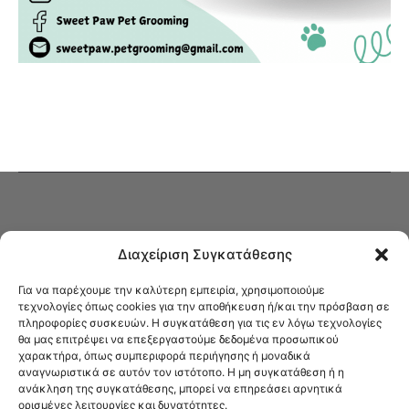
Διαχείριση Συγκατάθεσης
Για να παρέχουμε την καλύτερη εμπειρία, χρησιμοποιούμε
τεχνολογίες όπως cookies για την αποθήκευση ή/και την πρόσβαση σε
πληροφορίες συσκευών. Η συγκατάθεση για τις εν λόγω τεχνολογίες
Στο Καφενείο θα βρείτε όλες τις ειδήσεις που αφορούν την Νέα
θα μας επιτρέψει να επεξεργαστούμε δεδομένα προσωπικού
Φιλαδέλφεια και τη Νέα Χαλκηδόνα, καυτή αρθρογραφία, καθώς και
χαρακτήρα, όπως συμπεριφορά περιήγησης ή μοναδικά
όλα τα νέα που σας αφορούν.
αναγνωριστικά σε αυτόν τον ιστότοπο. Η μη συγκατάθεση ή η
ανάκληση της συγκατάθεσης, μπορεί να επηρεάσει αρνητικά
ορισμένες λειτουργίες και δυνατότητες.