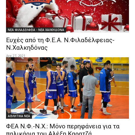
ΝΕΑ ΦΙΛΑΔΕΛΦΕΙΑ - ΝΕΑ ΧΑΛΚΗΔΟΝΑ
Ευχές από τη Φ.Ε.Α. Ν.Φιλαδέλφειας-
Ν.Χαλκηδόνας
Δεκ 27, 2021
ΑΘΛΗΤΙΚΑ ΝΕΑ
ΦΕΑ Ν.Φ.-Ν.Χ.: Μόνο περηφάνεια για τα
παλικάρια του Αλέξη Καρατζά…