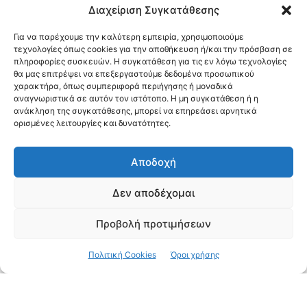
Διαχείριση Συγκατάθεσης
ΑΘΛΗΤΙΚΑ ΝΕΑ
Για να παρέχουμε την καλύτερη εμπειρία, χρησιμοποιούμε
Πέρασε νικηφόρα κι από το Χαλάνδρι η
τεχνολογίες όπως cookies για την αποθήκευση ή/και την πρόσβαση σε
ΦΕΑ και οδεύει προς τον τίτλο…
πληροφορίες συσκευών. Η συγκατάθεση για τις εν λόγω τεχνολογίες
θα μας επιτρέψει να επεξεργαστούμε δεδομένα προσωπικού
Φεβ 16, 2018
χαρακτήρα, όπως συμπεριφορά περιήγησης ή μοναδικά
αναγνωριστικά σε αυτόν τον ιστότοπο. Η μη συγκατάθεση ή η
ανάκληση της συγκατάθεσης, μπορεί να επηρεάσει αρνητικά
ορισμένες λειτουργίες και δυνατότητες.
Αποδοχή
Δεν αποδέχομαι
ΑΘΛΗΤΙΚΑ ΝΕΑ
Προβολή προτιμήσεων
Φινάλε με ήττα για τους εφήβους, πήρε το
ντέρμπι το Προμίνι, έχασε στην παράταση
Πολιτική Cookies
Όροι χρήσης
το Προ Τζούνιορ…
Φεβ 12, 2018