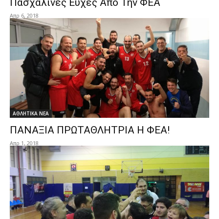
Πασχαλινές Ευχές Από Την ΦΕΑ
Απρ 6, 2018
ΑΘΛΗΤΙΚΑ ΝΕΑ
ΠΑΝΑΞΙΑ ΠΡΩΤΑΘΛΗΤΡΙΑ Η ΦΕΑ!
Απρ 1, 2018