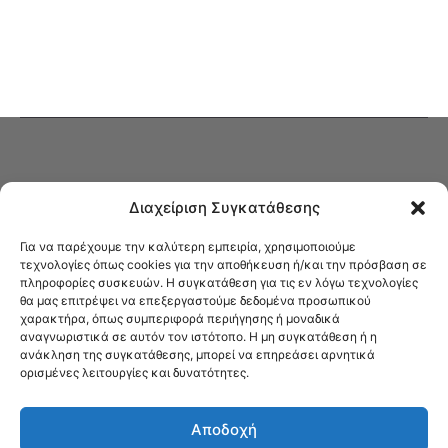
Διαχείριση Συγκατάθεσης
Για να παρέχουμε την καλύτερη εμπειρία, χρησιμοποιούμε
τεχνολογίες όπως cookies για την αποθήκευση ή/και την πρόσβαση σε
πληροφορίες συσκευών. Η συγκατάθεση για τις εν λόγω τεχνολογίες
Στο Καφενείο θα βρείτε όλες τις ειδήσεις που αφορούν την Νέα
θα μας επιτρέψει να επεξεργαστούμε δεδομένα προσωπικού
Φιλαδέλφεια και τη Νέα Χαλκηδόνα, καυτή αρθρογραφία, καθώς και
χαρακτήρα, όπως συμπεριφορά περιήγησης ή μοναδικά
όλα τα νέα που σας αφορούν.
αναγνωριστικά σε αυτόν τον ιστότοπο. Η μη συγκατάθεση ή η
ανάκληση της συγκατάθεσης, μπορεί να επηρεάσει αρνητικά
ορισμένες λειτουργίες και δυνατότητες.
Αποδοχή