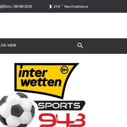
C
ββατο, 08/08/2026
27.9
Nea Chalkidona
LOG VIEW