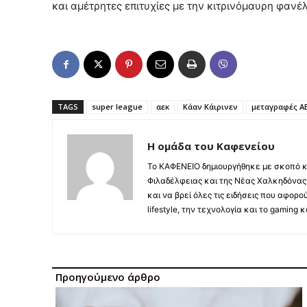
και αμέτρητες επιτυχίες με την κιτρινόμαυρη φανέ
TAGS
super league
αεκ
Κάαν Κάιρινεν
μεταγραφές Α
Η ομάδα του Καφενείου
Το ΚΑΦΕΝΕΙΟ δημιουργήθηκε με σκοπό κ
Φιλαδέλφειας και της Νέας Χαλκηδόνας,
και να βρεί όλες τις ειδήσεις που αφορο
lifestyle, την τεχνολογία και το gaming
Προηγούμενο άρθρο