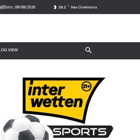
C
ββατο, 08/08/2026
29.2
Nea Chalkidona
LOG VIEW