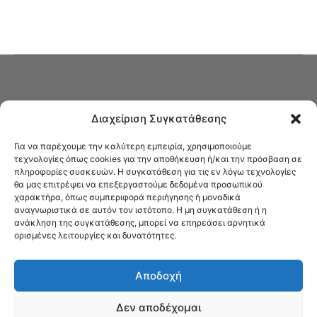
Διαχείριση Συγκατάθεσης
Για να παρέχουμε την καλύτερη εμπειρία, χρησιμοποιούμε
τεχνολογίες όπως cookies για την αποθήκευση ή/και την πρόσβαση σε
πληροφορίες συσκευών. Η συγκατάθεση για τις εν λόγω τεχνολογίες
Στο Καφενείο θα βρείτε όλες τις ειδήσεις που αφορούν την Νέα
θα μας επιτρέψει να επεξεργαστούμε δεδομένα προσωπικού
Φιλαδέλφεια και τη Νέα Χαλκηδόνα, καυτή αρθρογραφία, καθώς και
χαρακτήρα, όπως συμπεριφορά περιήγησης ή μοναδικά
όλα τα νέα που σας αφορούν.
αναγνωριστικά σε αυτόν τον ιστότοπο. Η μη συγκατάθεση ή η
ανάκληση της συγκατάθεσης, μπορεί να επηρεάσει αρνητικά
ορισμένες λειτουργίες και δυνατότητες.
Αποδοχή
Δεν αποδέχομαι