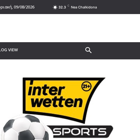
C
ριακή, 09/08/2026
32.3
Nea Chalkidona
LOG VIEW