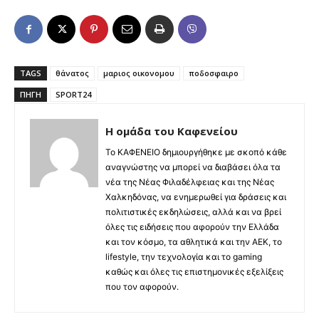
TAGS
θάνατος
μαριος οικονομου
ποδοσφαιρο
ΠΗΓΉ
SPORT24
Η ομάδα του Καφενείου
Το ΚΑΦΕΝΕΙΟ δημιουργήθηκε με σκοπό κάθε
αναγνώστης να μπορεί να διαβάσει όλα τα
νέα της Νέας Φιλαδέλφειας και της Νέας
Χαλκηδόνας, να ενημερωθεί για δράσεις και
πολιτιστικές εκδηλώσεις, αλλά και να βρεί
όλες τις ειδήσεις που αφορούν την Ελλάδα
και τον κόσμο, τα αθλητικά και την ΑΕΚ, το
lifestyle, την τεχνολογία και το gaming
καθώς και όλες τις επιστημονικές εξελίξεις
που τον αφορούν.