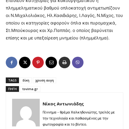
Επιπλέον κατηγορίες για κακουργηματικού ή
πλημμεληματικού βαθμού οπλοκατοχή αντιμετωπίζουν
οι Ν.Μιχαλολιάκος, Ηλ.Κασιδιάρης, Ι.Λαγός, Ν.Μίχος, του
οποίου οι κατηγορίες αφορούν όπλα και πυρομαχικά,
Στ.Μπούκουρας και Χρ.Παππάς. ο οποίος βαρύνεται
επίσης και με υπεξαίρεση μνημείου (πλημμέλημα).
TAGS
δίκη
χρυση αυγη
ΠΗΓΉ
tovima.gr
Νίκος Αντωνιάδης
Γέννημα - θρέμα Χαλκηδονιώτης, τρελός με
την τεχνολογία και παθιασμένος με την
φωτογραφία και το βίντεο.