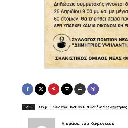
TAGS
σονφ
Σύλλογος Ποντίων Ν. Φιλαδέλφειας Δημήτριος
Η ομάδα του Καφενείου