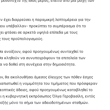
 μεσάνυχτα της ίδιας μέρας, έπειτα από μια μάχη των
ν έχει διαρρεύσει η παραμικρή λεπτομέρεια για την
 που υπέβαλλαν- προκύπτει το συμπέρασμα ότι το
χει φτάσει σε αρκετά υψηλά επίπεδα με τους
ς τους προϋπολογισμούς.
Ε θα ανοίξουν, αφού προηγουμένως συνταχθεί το
θα κληθούν να συνυπογράψουν τα επιτελεία των
 να δοθεί στη συνέχεια στην δημοσιότητα.
, θα ακολουθήσει άμεσος έλεγχος των πόθεν έσχες
διαπιστωθεί η νομιμότητα του τιμήματος που πρόσφεραν
λεοπτικές άδειες, αφού προηγουμένως καταβληθεί το
ι η κυβερνητική εκπρόσωπος Όλγα Γεροβασίλη, εντός
ο εξής μόνο το σήμα των αδειοδοτημένων σταθμών.