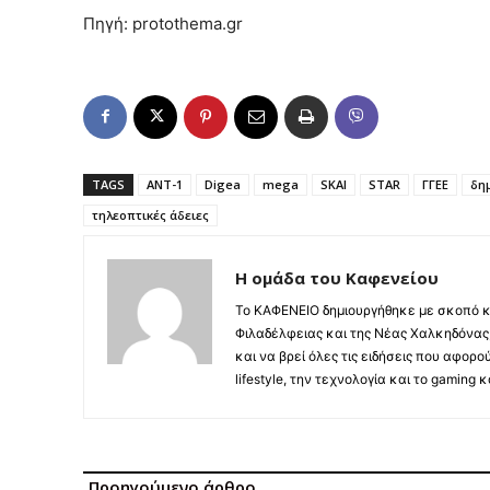
Πηγή: protothema.gr
TAGS
ANT-1
Digea
mega
SKAI
STAR
ΓΓΕΕ
δη
τηλεοπτικές άδειες
Η ομάδα του Καφενείου
Το ΚΑΦΕΝΕΙΟ δημιουργήθηκε με σκοπό κ
Φιλαδέλφειας και της Νέας Χαλκηδόνας,
και να βρεί όλες τις ειδήσεις που αφορο
lifestyle, την τεχνολογία και το gaming
Προηγούμενο άρθρο