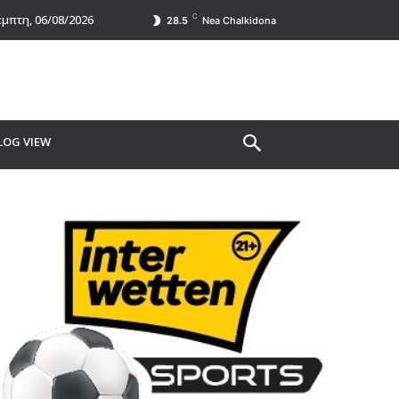
C
μπτη, 06/08/2026
28.5
Nea Chalkidona
LOG VIEW