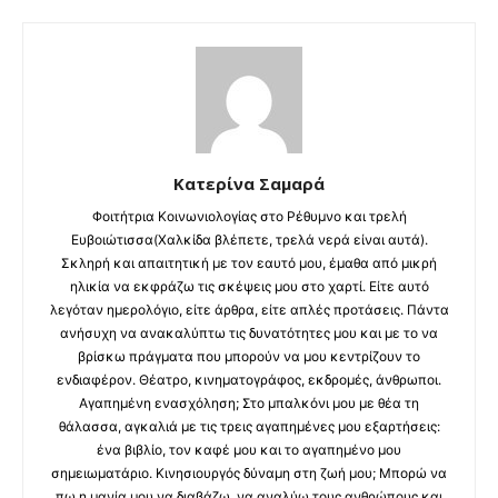
Κατερίνα Σαμαρά
Φοιτήτρια Κοινωνιολογίας στο Ρέθυμνο και τρελή
Ευβοιώτισσα(Χαλκίδα βλέπετε, τρελά νερά είναι αυτά).
Σκληρή και απαιτητική με τον εαυτό μου, έμαθα από μικρή
ηλικία να εκφράζω τις σκέψεις μου στο χαρτί. Είτε αυτό
λεγόταν ημερολόγιο, είτε άρθρα, είτε απλές προτάσεις. Πάντα
ανήσυχη να ανακαλύπτω τις δυνατότητες μου και με το να
βρίσκω πράγματα που μπορούν να μου κεντρίζουν το
ενδιαφέρον. Θέατρο, κινηματογράφος, εκδρομές, άνθρωποι.
Αγαπημένη ενασχόληση; Στο μπαλκόνι μου με θέα τη
θάλασσα, αγκαλιά με τις τρεις αγαπημένες μου εξαρτήσεις:
ένα βιβλίο, τον καφέ μου και το αγαπημένο μου
σημειωματάριο. Κινησιουργός δύναμη στη ζωή μου; Μπορώ να
πω η μανία μου να διαβάζω, να αναλύω τους ανθρώπους και