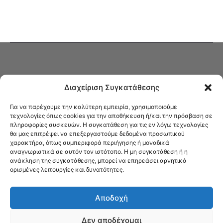
Διαχείριση Συγκατάθεσης
Για να παρέχουμε την καλύτερη εμπειρία, χρησιμοποιούμε
τεχνολογίες όπως cookies για την αποθήκευση ή/και την πρόσβαση σε
πληροφορίες συσκευών. Η συγκατάθεση για τις εν λόγω τεχνολογίες
Στο Καφενείο θα βρείτε όλες τις ειδήσεις που αφορούν την Νέα
θα μας επιτρέψει να επεξεργαστούμε δεδομένα προσωπικού
Φιλαδέλφεια και τη Νέα Χαλκηδόνα, καυτή αρθρογραφία, καθώς και
χαρακτήρα, όπως συμπεριφορά περιήγησης ή μοναδικά
όλα τα νέα που σας αφορούν.
αναγνωριστικά σε αυτόν τον ιστότοπο. Η μη συγκατάθεση ή η
ανάκληση της συγκατάθεσης, μπορεί να επηρεάσει αρνητικά
ορισμένες λειτουργίες και δυνατότητες.
Αποδοχή
Δεν αποδέχομαι