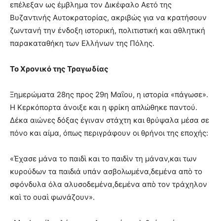
επέλεξαν ως έμβλημα τον Δικέφαλο Αετό της
Βυζαντινής Αυτοκρατορίας, ακριβώς για να κρατήσουν
ζωντανή την ένδοξη ιστορική, πολιτιστική και αθλητική
παρακαταθήκη των Ελλήνων της Πόλης.
Το Χρονικό της Τραγωδίας
​Ξημερώματα 28ης προς 29η Μαΐου, η ιστορία «πάγωσε».
Η Κερκόπορτα άνοιξε και η φρίκη απλώθηκε παντού.
Δέκα αιώνες δόξας έγιναν στάχτη και θρύψαλα μέσα σε
πόνο και αίμα, όπως περιγράφουν οι θρήνοι της εποχής:
​«Έχασε μάνα το παιδὶ και το παιδὶν τη μάναν,και των
κυρούδων τα παιδιά υπάν ασβολωμένα,δεμένα απὸ το
σφόνδυλα όλα αλυσοδεμένα,δεμένα απὸ τον τράχηλον
καὶ το ουαὶ φωνάζουν».