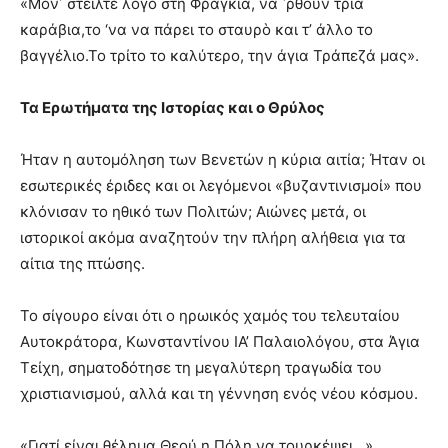
​«Μον᾿ στείλτε λόγο στη Φραγκιά, να ῾ρθούν τρία
καράβια,το ‘να να πάρει το σταυρὸ και τ’ άλλο το
βαγγέλιο.Το τρίτο το καλύτερο, την άγια Τράπεζά μας».
Τα Ερωτήματα της Ιστορίας και ο Θρύλος
​Ήταν η αυτομόληση των Βενετών η κύρια αιτία; Ήταν οι
εσωτερικές έριδες και οι λεγόμενοι «βυζαντινισμοί» που
κλόνισαν το ηθικό των Πολιτών; Αιώνες μετά, οι
ιστορικοί ακόμα αναζητούν την πλήρη αλήθεια για τα
αίτια της πτώσης.
​Το σίγουρο είναι ότι ο ηρωικός χαμός του τελευταίου
Αυτοκράτορα, Κωνσταντίνου ΙΑ’ Παλαιολόγου, στα Άγια
Τείχη, σηματοδότησε τη μεγαλύτερη τραγωδία του
χριστιανισμού, αλλά και τη γέννηση ενός νέου κόσμου.
​«Γιατί είναι θέλημα Θεού η Πόλη να τουρκέψει…»