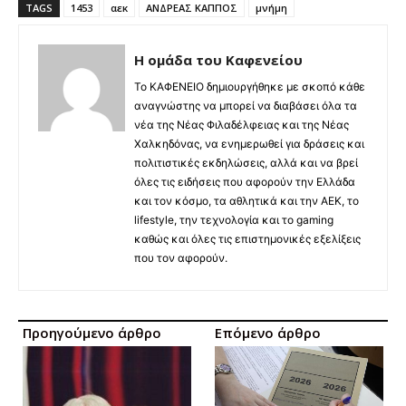
TAGS
1453
αεκ
ΑΝΔΡΕΑΣ ΚΑΠΠΟΣ
μνήμη
Η ομάδα του Καφενείου
Το ΚΑΦΕΝΕΙΟ δημιουργήθηκε με σκοπό κάθε
αναγνώστης να μπορεί να διαβάσει όλα τα
νέα της Νέας Φιλαδέλφειας και της Νέας
Χαλκηδόνας, να ενημερωθεί για δράσεις και
πολιτιστικές εκδηλώσεις, αλλά και να βρεί
όλες τις ειδήσεις που αφορούν την Ελλάδα
και τον κόσμο, τα αθλητικά και την ΑΕΚ, το
lifestyle, την τεχνολογία και το gaming
καθώς και όλες τις επιστημονικές εξελίξεις
που τον αφορούν.
Προηγούμενο άρθρο
Επόμενο άρθρο