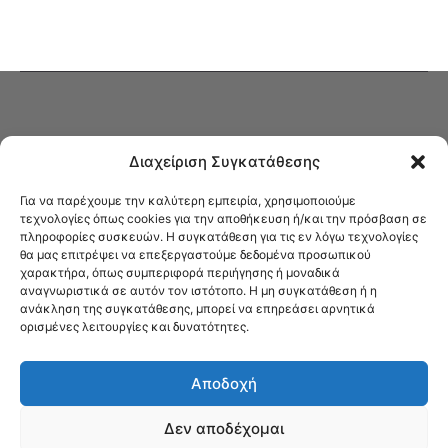
Διαχείριση Συγκατάθεσης
Για να παρέχουμε την καλύτερη εμπειρία, χρησιμοποιούμε
τεχνολογίες όπως cookies για την αποθήκευση ή/και την πρόσβαση σε
πληροφορίες συσκευών. Η συγκατάθεση για τις εν λόγω τεχνολογίες
Στο Καφενείο θα βρείτε όλες τις ειδήσεις που αφορούν την Νέα
θα μας επιτρέψει να επεξεργαστούμε δεδομένα προσωπικού
Φιλαδέλφεια και τη Νέα Χαλκηδόνα, καυτή αρθρογραφία, καθώς και
χαρακτήρα, όπως συμπεριφορά περιήγησης ή μοναδικά
όλα τα νέα που σας αφορούν.
αναγνωριστικά σε αυτόν τον ιστότοπο. Η μη συγκατάθεση ή η
ανάκληση της συγκατάθεσης, μπορεί να επηρεάσει αρνητικά
ορισμένες λειτουργίες και δυνατότητες.
Αποδοχή
Δεν αποδέχομαι