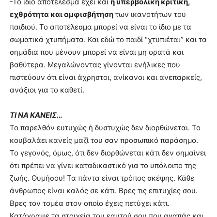
-Το ίδιο αποτέλεσμα έχει και
η υπερβολική κριτική,
εχθρότητα και αμφισβήτηση
των ικανοτήτων του
παιδιού. Το αποτέλεσμα μπορεί να είναι το ίδιο με τα
σωματικά χτυπήματα. Και εδώ το παιδί “χτυπιέται” και τα
σημάδια που μένουν μπορεί να είναι μη ορατά και
βαθύτερα. Μεγαλώνοντας γίνονται ενήλικες που
πιστεύουν ότι είναι άχρηστοι, ανίκανοι και ανεπαρκείς,
ανάξιοι για το καθετί.
ΤΙ ΝΑ ΚΑΝΕΙΣ…
Το παρελθόν ευτυχώς ή δυστυχώς δεν διορθώνεται. Το
κουβαλάει κανείς μαζί του σαν προσωπικό παράσημο.
Το γεγονός, όμως, ότι δεν διορθώνεται κάτι δεν σημαίνει
ότι πρέπει να γίνει καταδικαστικό για το υπόλοιπο της
ζωής. Θυμήσου! Τα πάντα είναι τρόπος σκέψης. Κάθε
άνθρωπος είναι καλός σε κάτι. Βρες τις επιτυχίες σου.
Βρες τον τομέα στον οποίο έχεις πετύχει κάτι.
Κατάγραψε τα στοιχεία του εαυτού σου που αγαπάς και