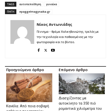
TAGS
αυτοπεποίθηση
γυναίκα
ΠΗΓΉ
epaggelmagynaika.gr
Νίκος Αντωνιάδης
Γέννημα - θρέμα Χαλκηδονιώτης, τρελός με
την τεχνολογία και παθιασμένος με την
φωτογραφία και το βίντεο.
Προηγούμενο άρθρο
Επόμενο άρθρο
Διασχίζοντας με
αυτοκίνητο τα 350 πιό
Κανέλα: Από ποια σοβαρή
ρομαντικά χιλιόμετρα του