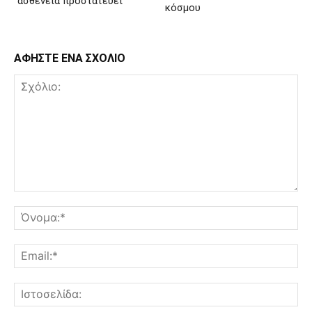
ασθένεια προστατεύει
κόσμου
ΑΦΗΣΤΕ ΕΝΑ ΣΧΟΛΙΟ
Σχόλιο:
Όν
Ema
Ισ