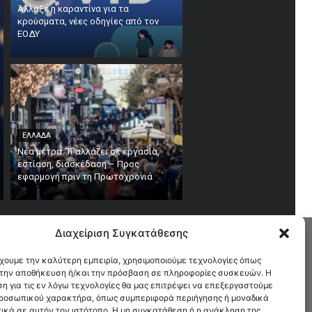
Άλλαξε η καραντίνα για τα
κρούσματα, νέες οδηγίες από τον
ΕΟΔΥ
ΕΛΛΑΔΑ
Νέα μέτρα: Τι αλλάζει σε εργασία,
εστίαση, διασκέδαση – Προς
εφαρμογή πριν τη Πρωτοχρονιά
Διαχείριση Συγκατάθεσης
έχουμε την καλύτερη εμπειρία, χρησιμοποιούμε τεχνολογίες όπως
α την αποθήκευση ή/και την πρόσβαση σε πληροφορίες συσκευών. Η
η για τις εν λόγω τεχνολογίες θα μας επιτρέψει να επεξεργαστούμε
ροσωπικού χαρακτήρα, όπως συμπεριφορά περιήγησης ή μοναδικά
ικά σε αυτόν τον ιστότοπο. Η μη συγκατάθεση ή η ανάκληση της