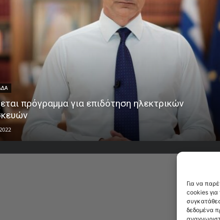
ΑΔΑ
εται πρόγραμμα για επιδότηση ηλεκτρικών
σκευών
 2022
Για να παρ
cookies γι
συγκατάθεσ
δεδομένα π
αναγνωριστ