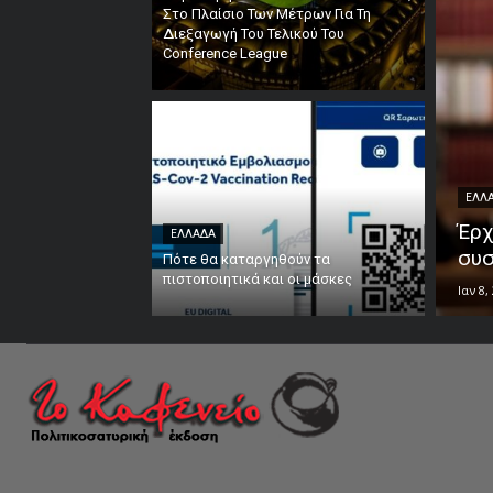
Στο Πλαίσιο Των Μέτρων Για Τη
Διεξαγωγή Του Τελικού Του
Conference League
ΕΛΛ
Έρχ
ΕΛΛΑΔΑ
συ
Πότε θα καταργηθούν τα
πιστοποιητικά και οι μάσκες
Ιαν 8,