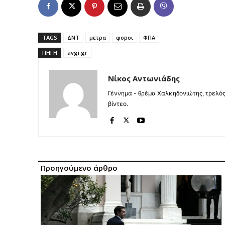
TAGS
ΔΝΤ
μετρα
φοροι
ΦΠΑ
ΠΗΓΉ
avgi.gr
Νίκος Αντωνιάδης
Γέννημα - θρέμα Χαλκηδονιώτης, τρελός
βίντεο.
Προηγούμενο άρθρο