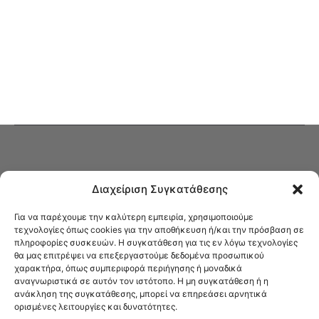
Διαχείριση Συγκατάθεσης
Για να παρέχουμε την καλύτερη εμπειρία, χρησιμοποιούμε
τεχνολογίες όπως cookies για την αποθήκευση ή/και την πρόσβαση σε
πληροφορίες συσκευών. Η συγκατάθεση για τις εν λόγω τεχνολογίες
Στο Καφενείο θα βρείτε όλες τις ειδήσεις που αφορούν την Νέα
θα μας επιτρέψει να επεξεργαστούμε δεδομένα προσωπικού
Φιλαδέλφεια και τη Νέα Χαλκηδόνα, καυτή αρθρογραφία, καθώς και
χαρακτήρα, όπως συμπεριφορά περιήγησης ή μοναδικά
όλα τα νέα που σας αφορούν.
αναγνωριστικά σε αυτόν τον ιστότοπο. Η μη συγκατάθεση ή η
ανάκληση της συγκατάθεσης, μπορεί να επηρεάσει αρνητικά
ορισμένες λειτουργίες και δυνατότητες.