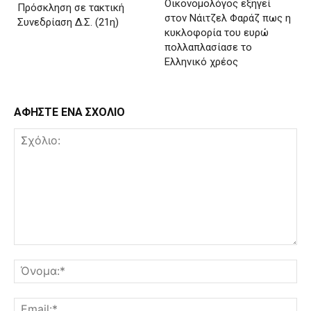
Οικονομολόγος εξηγεί
Πρόσκληση σε τακτική
στον Νάιτζελ Φαράζ πως η
Συνεδρίαση Δ.Σ. (21η)
κυκλοφορία του ευρώ
πολλαπλασίασε το
Ελληνικό χρέος
ΑΦΗΣΤΕ ΕΝΑ ΣΧΟΛΙΟ
Σχόλιο:
Όν
Ema