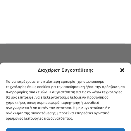
Διαχείριση Συγκατάθεσης
Για να παρέχουμε την καλύτερη εμπειρία, χρησιμοποιούμε
τεχνολογίες όπως cookies για την αποθήκευση ή/και την πρόσβαση σε
πληροφορίες συσκευών. Η συγκατάθεση για τις εν λόγω τεχνολογίες
Στο Καφενείο θα βρείτε όλες τις ειδήσεις που αφορούν την Νέα
θα μας επιτρέψει να επεξεργαστούμε δεδομένα προσωπικού
Φιλαδέλφεια και τη Νέα Χαλκηδόνα, καυτή αρθρογραφία, καθώς και
χαρακτήρα, όπως συμπεριφορά περιήγησης ή μοναδικά
όλα τα νέα που σας αφορούν.
αναγνωριστικά σε αυτόν τον ιστότοπο. Η μη συγκατάθεση ή η
ανάκληση της συγκατάθεσης, μπορεί να επηρεάσει αρνητικά
ορισμένες λειτουργίες και δυνατότητες.