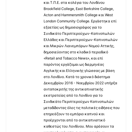
και Τ.Π.Ε. στα κολέγια του Λονδίνου
Brookfield College, East Berkshire College,
Acton and Hammersmith College και West
London Community College. Εργάστηκα επί
εξαετίας ως δημοσιογράφος για το
Συνδικάτο Περιπτερούχων-Καπνοπωλών
Ελλάδος και Περιπτερούχων-Καπνοπωλών
και Μικρών Λιανεμπόρων Νομού Αττικής,
δημοσιεύοντας στο κλαδικό περιοδικό
«Retail and Tobacco News», και επί
παρόντος εργάζομαι ως διερμηνέας
Αγγλικής και Ελληνικής γλώσσας με βάση
στο Λονδίνο. Κατά το χρονικό διάστημα
Δεκεμβρίου 2016 - Νοεμβρίου 2022 υπήρξα
ανταποκριτής της αντικαπνιστικής
εκστρατείας από το Λονδίνο για το
Συνδικάτο Περιπτερούχων Καπνοπωλών
μεταδίδοντας όλες τις πολιτικές ειδήσεις που
επηρεάζουν το εμπόριο καπνού και
προέρχονται από το αντικαπνιστικό
καθεστώς του Λονδίνου. Μου αρέσουν τα