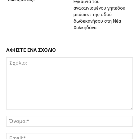
Εγκαίνια του
ανακαινισμένου γηπέδου
μπάσκετ της οδού
δωδεκανήσου στη Νέα
Χαλκηδόνα
ΑΦΗΣΤΕ ΕΝΑ ΣΧΟΛΙΟ
Σχόλιο:
Όν
Ema