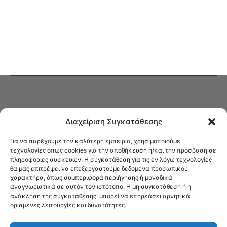
Διαχείριση Συγκατάθεσης
Για να παρέχουμε την καλύτερη εμπειρία, χρησιμοποιούμε
τεχνολογίες όπως cookies για την αποθήκευση ή/και την πρόσβαση σε
πληροφορίες συσκευών. Η συγκατάθεση για τις εν λόγω τεχνολογίες
Στο Καφενείο θα βρείτε όλες τις ειδήσεις που αφορούν την Νέα
θα μας επιτρέψει να επεξεργαστούμε δεδομένα προσωπικού
Φιλαδέλφεια και τη Νέα Χαλκηδόνα, καυτή αρθρογραφία, καθώς και
χαρακτήρα, όπως συμπεριφορά περιήγησης ή μοναδικά
όλα τα νέα που σας αφορούν.
αναγνωριστικά σε αυτόν τον ιστότοπο. Η μη συγκατάθεση ή η
ανάκληση της συγκατάθεσης, μπορεί να επηρεάσει αρνητικά
ορισμένες λειτουργίες και δυνατότητες.