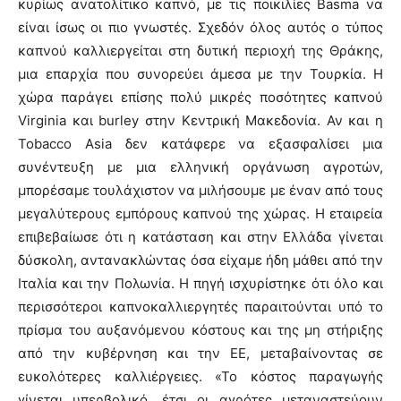
κυρίως ανατολίτικο καπνό, με τις ποικιλίες Basma να
είναι ίσως οι πιο γνωστές. Σχεδόν όλος αυτός ο τύπος
καπνού καλλιεργείται στη δυτική περιοχή της Θράκης,
μια επαρχία που συνορεύει άμεσα με την Τουρκία. Η
χώρα παράγει επίσης πολύ μικρές ποσότητες καπνού
Virginia και burley στην Κεντρική Μακεδονία. Αν και η
Tobacco Asia δεν κατάφερε να εξασφαλίσει μια
συνέντευξη με μια ελληνική οργάνωση αγροτών,
μπορέσαμε τουλάχιστον να μιλήσουμε με έναν από τους
μεγαλύτερους εμπόρους καπνού της χώρας. Η εταιρεία
επιβεβαίωσε ότι η κατάσταση και στην Ελλάδα γίνεται
δύσκολη, αντανακλώντας όσα είχαμε ήδη μάθει από την
Ιταλία και την Πολωνία. Η πηγή ισχυρίστηκε ότι όλο και
περισσότεροι καπνοκαλλιεργητές παραιτούνται υπό το
πρίσμα του αυξανόμενου κόστους και της μη στήριξης
από την κυβέρνηση και την ΕΕ, μεταβαίνοντας σε
ευκολότερες καλλιέργειες. «Το κόστος παραγωγής
γίνεται υπερβολικό, έτσι οι αγρότες μεταναστεύουν