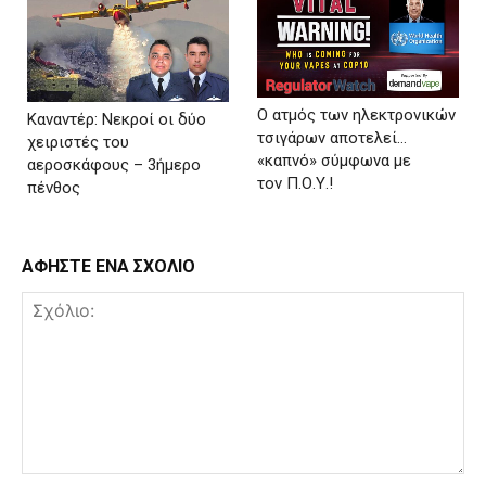
Ο ατμός των ηλεκτρονικών
Καναντέρ: Νεκροί οι δύο
τσιγάρων αποτελεί…
χειριστές του
«καπνό» σύμφωνα με
αεροσκάφους – 3ήμερο
τον Π.Ο.Υ.!
πένθος
ΑΦΗΣΤΕ ΕΝΑ ΣΧΟΛΙΟ
Σχόλιο: