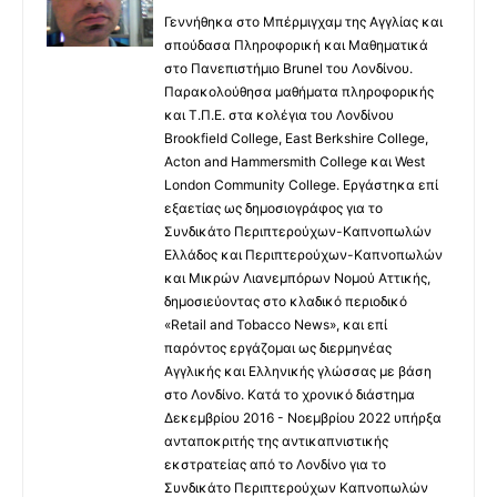
Γεννήθηκα στο Μπέρμιγχαμ της Αγγλίας και
σπούδασα Πληροφορική και Μαθηματικά
στο Πανεπιστήμιο Brunel του Λονδίνου.
Παρακολούθησα μαθήματα πληροφορικής
και Τ.Π.Ε. στα κολέγια του Λονδίνου
Brookfield College, East Berkshire College,
Acton and Hammersmith College και West
London Community College. Εργάστηκα επί
εξαετίας ως δημοσιογράφος για το
Συνδικάτο Περιπτερούχων-Καπνοπωλών
Ελλάδος και Περιπτερούχων-Καπνοπωλών
και Μικρών Λιανεμπόρων Νομού Αττικής,
δημοσιεύοντας στο κλαδικό περιοδικό
«Retail and Tobacco News», και επί
παρόντος εργάζομαι ως διερμηνέας
Αγγλικής και Ελληνικής γλώσσας με βάση
στο Λονδίνο. Κατά το χρονικό διάστημα
Δεκεμβρίου 2016 - Νοεμβρίου 2022 υπήρξα
ανταποκριτής της αντικαπνιστικής
εκστρατείας από το Λονδίνο για το
Συνδικάτο Περιπτερούχων Καπνοπωλών