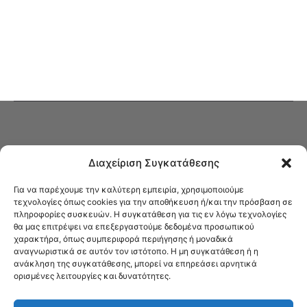
Διαχείριση Συγκατάθεσης
Για να παρέχουμε την καλύτερη εμπειρία, χρησιμοποιούμε
τεχνολογίες όπως cookies για την αποθήκευση ή/και την πρόσβαση σε
πληροφορίες συσκευών. Η συγκατάθεση για τις εν λόγω τεχνολογίες
Στο Καφενείο θα βρείτε όλες τις ειδήσεις που αφορούν την Νέα
θα μας επιτρέψει να επεξεργαστούμε δεδομένα προσωπικού
Φιλαδέλφεια και τη Νέα Χαλκηδόνα, καυτή αρθρογραφία, καθώς και
χαρακτήρα, όπως συμπεριφορά περιήγησης ή μοναδικά
όλα τα νέα που σας αφορούν.
αναγνωριστικά σε αυτόν τον ιστότοπο. Η μη συγκατάθεση ή η
ανάκληση της συγκατάθεσης, μπορεί να επηρεάσει αρνητικά
ορισμένες λειτουργίες και δυνατότητες.