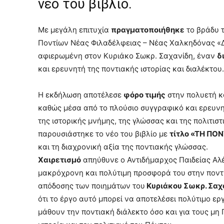
νέο του βιβλίο.
Με μεγάλη επιτυχία
πραγματοποιήθηκε
το βράδυ 
Ποντίων Νέας Φιλαδέλφειας – Νέας Χαλκηδόνας «Δ
αφιερωμένη στον Κυριάκο Σωκρ. Σαχανίδη, έναν
δ
και ερευνητή της ποντιακής ιστορίας και διαλέκτου.
Η εκδήλωση αποτέλεσε
φόρο τιμής
στην πολυετή κ
καθώς μέσα από το πλούσιο συγγραφικό και ερευνητ
της ιστορικής μνήμης, της γλώσσας και της πολιτισ
παρουσιάστηκε το νέο του βιβλίο με
τίτλο «ΤΗ ΠΟ
και τη διαχρονική αξία της ποντιακής γλώσσας.
Χαιρετισμό
απηύθυνε ο Αντιδήμαρχος Παιδείας Αλέ
μακρόχρονη και πολύτιμη προσφορά του στην ποντι
απόδοσης των ποιημάτων του
Κυριάκου Σωκρ. Σαχ
ότι το έργο αυτό μπορεί να αποτελέσει πολύτιμο ερ
μάθουν την ποντιακή διάλεκτο όσο και για τους μ