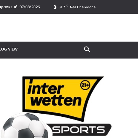
C
ρασκευή, 07/08/2026
31.7
Nea Chalkidona
LOG VIEW