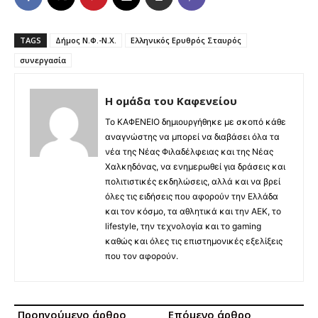
TAGS
Δήμος Ν.Φ.-Ν.Χ.
Ελληνικός Ερυθρός Σταυρός
συνεργασία
Η ομάδα του Καφενείου
Το ΚΑΦΕΝΕΙΟ δημιουργήθηκε με σκοπό κάθε
αναγνώστης να μπορεί να διαβάσει όλα τα
νέα της Νέας Φιλαδέλφειας και της Νέας
Χαλκηδόνας, να ενημερωθεί για δράσεις και
πολιτιστικές εκδηλώσεις, αλλά και να βρεί
όλες τις ειδήσεις που αφορούν την Ελλάδα
και τον κόσμο, τα αθλητικά και την ΑΕΚ, το
lifestyle, την τεχνολογία και το gaming
καθώς και όλες τις επιστημονικές εξελίξεις
που τον αφορούν.
Προηγούμενο άρθρο
Επόμενο άρθρο