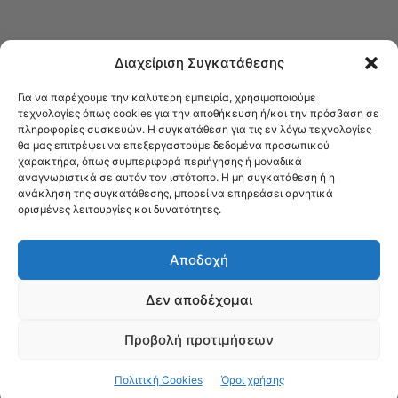
Διαχείριση Συγκατάθεσης
Για να παρέχουμε την καλύτερη εμπειρία, χρησιμοποιούμε
τεχνολογίες όπως cookies για την αποθήκευση ή/και την πρόσβαση σε
πληροφορίες συσκευών. Η συγκατάθεση για τις εν λόγω τεχνολογίες
Στο Καφενείο θα βρείτε όλες τις ειδήσεις που αφορούν την Νέα
θα μας επιτρέψει να επεξεργαστούμε δεδομένα προσωπικού
Φιλαδέλφεια και τη Νέα Χαλκηδόνα, καυτή αρθρογραφία, καθώς και
χαρακτήρα, όπως συμπεριφορά περιήγησης ή μοναδικά
όλα τα νέα που σας αφορούν.
αναγνωριστικά σε αυτόν τον ιστότοπο. Η μη συγκατάθεση ή η
ανάκληση της συγκατάθεσης, μπορεί να επηρεάσει αρνητικά
ορισμένες λειτουργίες και δυνατότητες.
Αποδοχή
Δεν αποδέχομαι
Προβολή προτιμήσεων
© Το Καφενείο 2023 | Designed by Νίκος Αντωνιάδης
Όροι χρήσης
Πολιτική Cookies
Όροι χρήσης