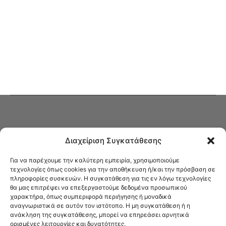
Διαχείριση Συγκατάθεσης
Για να παρέχουμε την καλύτερη εμπειρία, χρησιμοποιούμε
τεχνολογίες όπως cookies για την αποθήκευση ή/και την πρόσβαση σε
πληροφορίες συσκευών. Η συγκατάθεση για τις εν λόγω τεχνολογίες
Στο Καφενείο θα βρείτε όλες τις ειδήσεις που αφορούν την Νέα
θα μας επιτρέψει να επεξεργαστούμε δεδομένα προσωπικού
Φιλαδέλφεια και τη Νέα Χαλκηδόνα, καυτή αρθρογραφία, καθώς και
χαρακτήρα, όπως συμπεριφορά περιήγησης ή μοναδικά
όλα τα νέα που σας αφορούν.
αναγνωριστικά σε αυτόν τον ιστότοπο. Η μη συγκατάθεση ή η
ανάκληση της συγκατάθεσης, μπορεί να επηρεάσει αρνητικά
ορισμένες λειτουργίες και δυνατότητες.