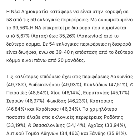
Η Νέα Δημοκρατία κατάφερε να είναι στην κορυφή σε
58 από τις 59 εκλογικές περιφέρειες. Με ενσωματωμένο
το 99,56%.Η ΝΔ επικρατεί με διαφορά που κυμαίνεται
από 5,67% (Άρτας) έως 35,26% (Λακωνίας) από το
δεύτερο κόμμα. Σε 54 εκλογικές περιφέρειες η διαφορά
είναι διψήφια, ενώ σε 39-40 η απόσταση από το δεύτερο
κόμμα είναι πάνω από 20 μονάδες.
Τις καλύτερες επιδόσεις έχει στις περιφέρειες Λακωνίας
(49,78%), Δωδεκανήσου (49,93%), Κυκλάδων (47,51%), Α’
Πειραιώς (48,54%), Χίου (46,14%), Ευρυτανίας (45,17%),
Σερρών (46,97%), Φωκίδας (46,23%), Καστοριάς
(46,84%) και Καρδίτσας (46,34%). Τα χαμηλότερα
ποσοστά έλαβε στις εκλογικές περιφέρειες Ροδόπης
(33,19%), Α’ Θεσσαλονίκης (34,14%), Αχαΐας (33,94%),
Δυτικού Τομέα Αθηνών (34,46%) και Ξάνθης (35,91%).