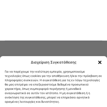
Διαχείριση Συγκατάθεσης
Για να παρέχουμε την καλύτερη εμπειρία, χρησιμοποιούμε
τεχνολογίες όπως cookies για την αποθήκευση ή/και την πρόσβαση σε
πληροφορίες συσκευών. Η συγκατάθεση για τις εν λόγω τεχνολογίες
Στο Καφενείο θα βρείτε όλες τις ειδήσεις που αφορούν την Νέα
θα μας επιτρέψει να επεξεργαστούμε δεδομένα προσωπικού
Φιλαδέλφεια και τη Νέα Χαλκηδόνα, καυτή αρθρογραφία, καθώς και
χαρακτήρα, όπως συμπεριφορά περιήγησης ή μοναδικά
όλα τα νέα που σας αφορούν.
αναγνωριστικά σε αυτόν τον ιστότοπο. Η μη συγκατάθεση ή η
ανάκληση της συγκατάθεσης, μπορεί να επηρεάσει αρνητικά
ορισμένες λειτουργίες και δυνατότητες.